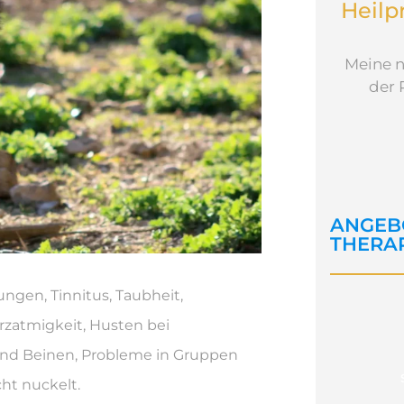
Heilp
Meine n
der 
ANGEB
THERA
ngen, Tinnitus, Taubheit,
rzatmigkeit, Husten bei
nd Beinen, Probleme in Gruppen
ht nuckelt.