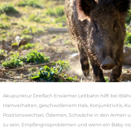
Akupunktur Dreifach Erwärmer Leitbahn hilft bei Blähu
Harnverhalten, geschwollenem Hals, Konjunktivitis, Ku
Positionswechsel, Ödemen, Schwäche in den Armen u
zu sein, Empfängnisproblemen und wenn ein Baby nic