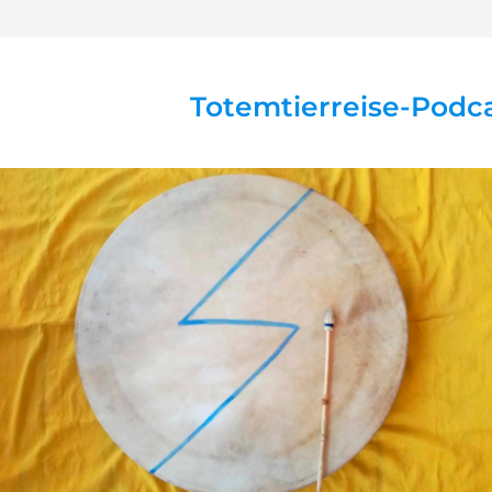
Totemtierreise-Podca