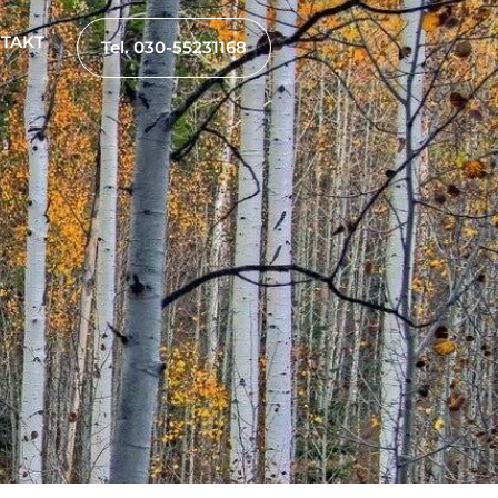
TAKT
Tel. 030-55231168