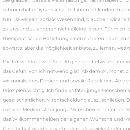
Sie glauben, dass sie vieles falsch gemacht haben und 
schmerzhafte Dynamik hat mit ihren fehlenden Erfa
tun. Da wir sehr soziale Wesen sind, brauchen wir an
zu uns und zu anderen nicht alleine lernen. Für mich ich
therapeutischen Beziehung einen sicheren Raum zu sc
abwerte, aber die Möglichkeit anbiete, zu lernen, was 
Die Entwicklung von Schuld geschieht etwas später in
das Gefühl von Ich notwendig ist. Ab dem 24. Monat bi
wir moralisches Denken und soziale Regulation. Ab de
Prinzipien wichtig. Ich finde es fatal, junge Menschen 
gesellschaftlichen Mitentscheidung auszuschließen. 
sozialen Medien ist für junge Menschen ein enormer 
das Willkommenheißen der eigenen Wünsche und Me
Gesellschaft würde es verhindern, dass viele Kinder un