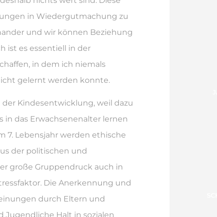
deshalb nichts wert sind. Diese
hrungen in Wiedergutmachung zu
einander und wir können Beziehung
 ist es essentiell in der
haffen, in dem ich niemals
nicht gelernt werden konnte.
J
 der Kindesentwicklung, weil dazu
s in das Erwachsenenalter lernen
m 7. Lebensjahr werden ethische
aus der politischen und
Der große Gruppendruck auch in
Stressfaktor. Die Anerkennung und
SC
inungen durch Eltern und
d Jugendliche Halt in sozialen