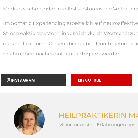
Medien suchen, oder in selbstzerstörerische Verhalte
Im Somatic Experiencing arbeite ich auf neuroaffekti
Stressreaktionssystem, indem ich durch Wertschätzu
ganz mit meinem Gegenüber da bin. Durch gemeins
Erfahrungen nachgeholt und integriert werden.
INSTAGRAM
YOUTUBE
HEILPRAKTIKERIN 
Meine neuesten Erfahrungen aus d