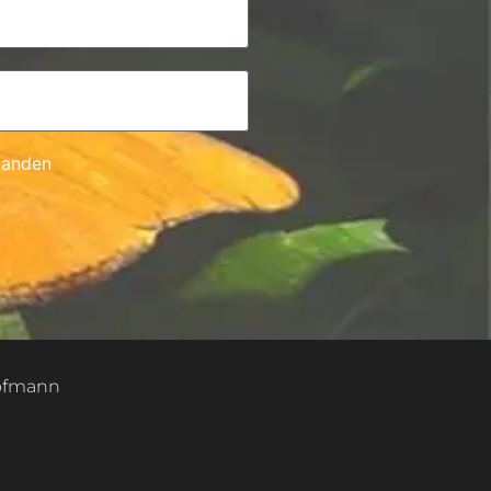
tanden
Hofmann