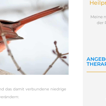
Heilp
Meine n
der 
ANGEB
THERA
nd das damit verbundene niedrige
verändern: