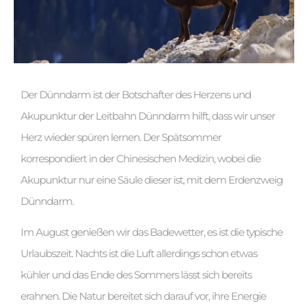
Der Dünndarm ist der Botschafter des Herzens und
Akupunktur der Leitbahn Dünndarm hilft, dass wir unser
Herz wieder spüren lernen. Der Spätsommer
korrespondiert in der Chinesischen Medizin, wobei die
Akupunktur nur eine Säule dieser ist, mit dem Erdenzweig
Dünndarm
.
Im August genießen wir das Badewetter, es ist die typische
Urlaubszeit. Nachts ist die Luft allerdings schon etwas
kühler und das Ende des Sommers lässt sich bereits
erahnen. Die Natur bereitet sich darauf vor, ihre Energie