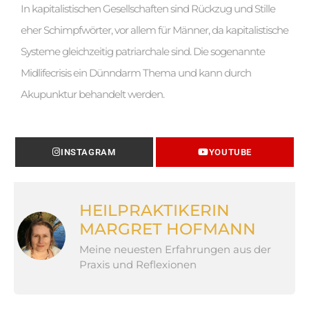
In kapitalistischen Gesellschaften sind Rückzug und Stille
eher Schimpfwörter, vor allem für Männer, da kapitalistische
Systeme gleichzeitig patriarchale sind. Die sogenannte
Midlifecrisis ein Dünndarm Thema und kann durch
Akupunktur behandelt werden
.
INSTAGRAM
YOUTUBE
HEILPRAKTIKERIN
MARGRET HOFMANN
Meine neuesten Erfahrungen aus der
Praxis und Reflexionen