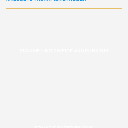
STÄMME UND ZWEIGE AKUPUNKTUR
SOMATIC EXPERIENCING