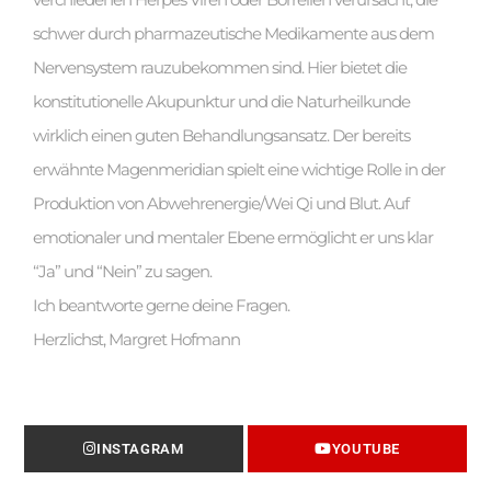
schwer durch pharmazeutische Medikamente aus dem
Nervensystem rauzubekommen sind. Hier bietet die
konstitutionelle Akupunktur und die Naturheilkunde
wirklich einen guten Behandlungsansatz. Der bereits
erwähnte Magenmeridian spielt eine wichtige Rolle in der
Produktion von Abwehrenergie/Wei Qi und Blut. Auf
emotionaler und mentaler Ebene ermöglicht er uns klar
“Ja” und “Nein” zu sagen.
Ich beantworte gerne deine Fragen.
Herzlichst, Margret Hofmann
INSTAGRAM
YOUTUBE